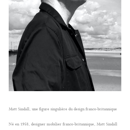
Matt Sindall, une figure singulière du design franco-britannique
Né en 1958, designer mobilier franco-britannique, Matt Sindall