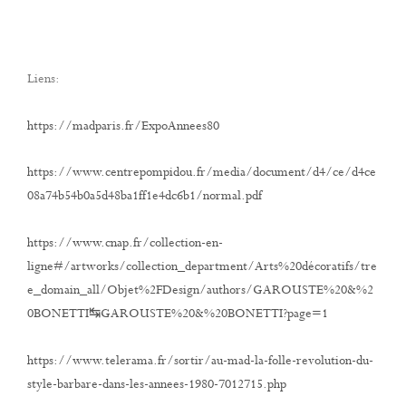
Liens:
https://madparis.fr/ExpoAnnees80
https://www.centrepompidou.fr/media/document/d4/ce/d4ce
08a74b54b0a5d48ba1ff1e4dc6b1/normal.pdf
https://www.cnap.fr/collection-en-
ligne#/artworks/collection_department/Arts%20décoratifs/tre
e_domain_all/Objet%2FDesign/authors/GAROUSTE%20&%2
0BONETTI↹GAROUSTE%20&%20BONETTI?page=1
https://www.telerama.fr/sortir/au-mad-la-folle-revolution-du-
style-barbare-dans-les-annees-1980-7012715.php