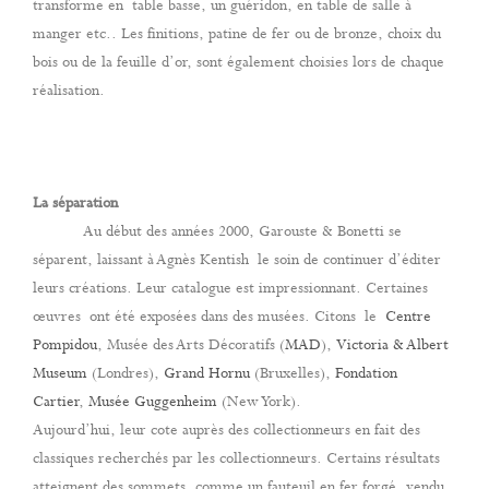
transforme en table basse, un guéridon, en table de salle à
manger etc.. Les finitions, patine de fer ou de bronze, choix du
bois ou de la feuille d’or, sont également choisies lors de chaque
réalisation.
La séparation
Au début des années 2000, Garouste & Bonetti se
séparent, laissant à Agnès Kentish le soin de continuer d’éditer
leurs créations. Leur catalogue est impressionnant. Certaines
œuvres ont été exposées dans des musées. Citons le
Centre
Pompidou
, Musée des Arts Décoratifs (
MAD
),
Victoria & Albert
Museum
(Londres),
Grand Hornu
(Bruxelles),
Fondation
Cartier
,
Musée Guggenheim
(New York).
Aujourd’hui, leur cote auprès des collectionneurs en fait des
classiques recherchés par les collectionneurs. Certains résultats
atteignent des sommets, comme un fauteuil en fer forgé, vendu