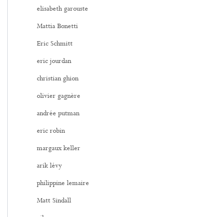
elisabeth garouste
Mattia Bonetti
Eric Schmitt
eric jourdan
christian ghion
olivier gagnère
andrée putman
eric robin
margaux keller
arik lévy
philippine lemaire
Matt Sindall