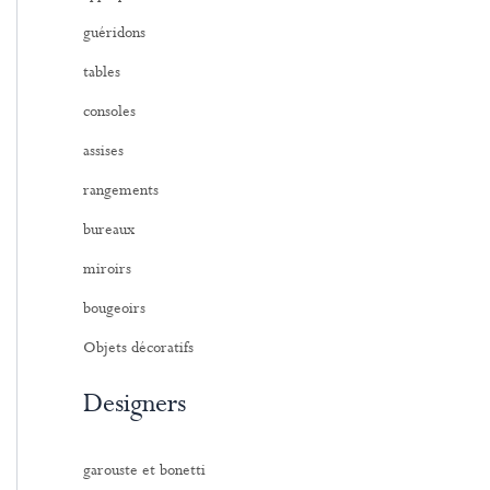
:
guéridons
tables
consoles
assises
rangements
bureaux
miroirs
bougeoirs
Objets décoratifs
Designers
garouste et bonetti