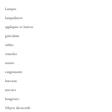
r
Lampes
c
h
lampadaires
e
r
appliques et lustres
:
guéridons
tables
consoles
assises
rangements
bureaux
miroirs
bougeoirs
Objets décoratifs