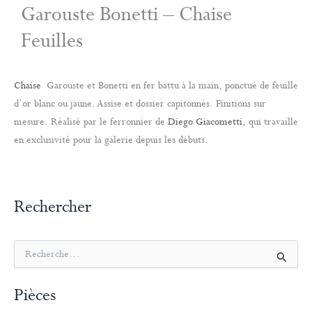
Garouste Bonetti – Chaise
Feuilles
Chaise
Garouste et Bonetti en fer battu à la main, ponctué de feuille
d’or blanc ou jaune. Assise et dossier capitonnés. Finitions sur
mesure. Réalisé par le ferronnier de
Diego Giacometti,
qui travaille
en exclusivité pour la galerie depuis les débuts.
Rechercher
R
e
c
Pièces
h
e