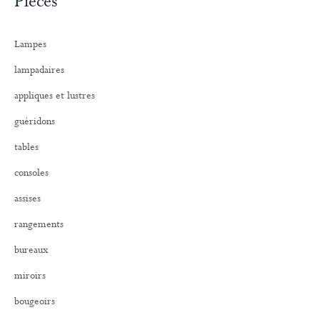
Pièces
h
e
r
Lampes
c
h
lampadaires
e
r
appliques et lustres
:
guéridons
tables
consoles
assises
rangements
bureaux
miroirs
bougeoirs