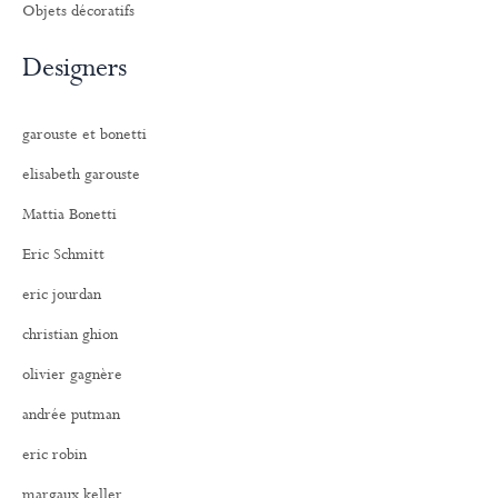
Objets décoratifs
Designers
garouste et bonetti
elisabeth garouste
Mattia Bonetti
Eric Schmitt
eric jourdan
christian ghion
olivier gagnère
andrée putman
eric robin
margaux keller