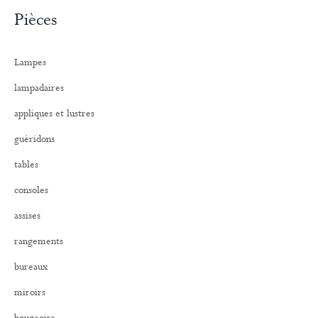
c
Pièces
h
e
r
Lampes
c
h
lampadaires
e
r
appliques et lustres
:
guéridons
tables
consoles
assises
rangements
bureaux
miroirs