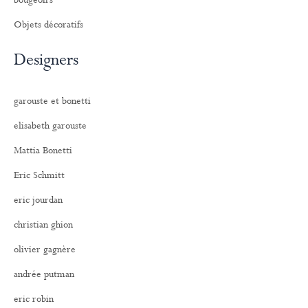
bougeoirs
Objets décoratifs
Designers
garouste et bonetti
elisabeth garouste
Mattia Bonetti
Eric Schmitt
eric jourdan
christian ghion
olivier gagnère
andrée putman
eric robin