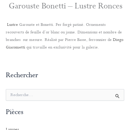
Garouste Bonetti – Lustre Ronces
Lustre
Garouste et Bonetti. Fer forgé patiné. Ornements
recouverts de feuille d’or blanc ou jaune. Dimensions et nombre de
branches sur mesure. Réalisé par Pierre Basse, ferronnier de
Diego
Giacometti
qui travaille en exclusivité pour la galerie.
Rechercher
R
e
c
Pièces
h
e
r
Lampes