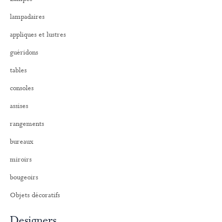
c
h
lampadaires
e
r
appliques et lustres
:
guéridons
tables
consoles
assises
rangements
bureaux
miroirs
bougeoirs
Objets décoratifs
Designers