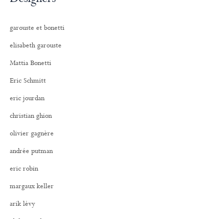
garouste et bonetti
elisabeth garouste
Mattia Bonetti
Eric Schmitt
eric jourdan
christian ghion
olivier gagnère
andrée putman
eric robin
margaux keller
arik lévy