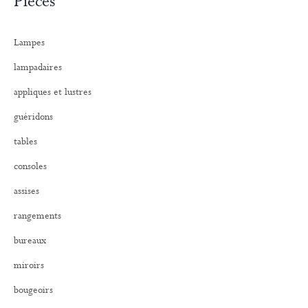
Pièces
h
e
r
Lampes
c
h
lampadaires
e
r
appliques et lustres
:
guéridons
tables
consoles
assises
rangements
bureaux
miroirs
bougeoirs