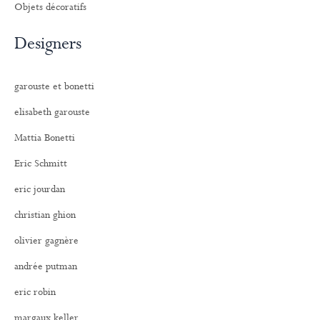
Objets décoratifs
Designers
garouste et bonetti
elisabeth garouste
Mattia Bonetti
Eric Schmitt
eric jourdan
christian ghion
olivier gagnère
andrée putman
eric robin
margaux keller