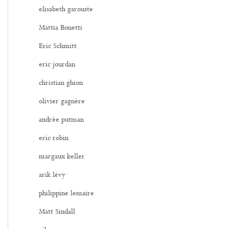
elisabeth garouste
Mattia Bonetti
Eric Schmitt
eric jourdan
christian ghion
olivier gagnère
andrée putman
eric robin
margaux keller
arik lévy
philippine lemaire
Matt Sindall