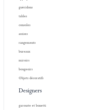
:
guéridons
tables
consoles
assises
rangements
bureaux
miroirs
bougeoirs
Objets décoratifs
Designers
garouste et bonetti