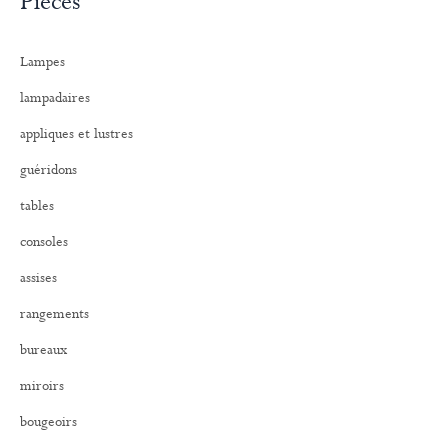
Pièces
h
e
r
Lampes
c
h
lampadaires
e
r
appliques et lustres
:
guéridons
tables
consoles
assises
rangements
bureaux
miroirs
bougeoirs