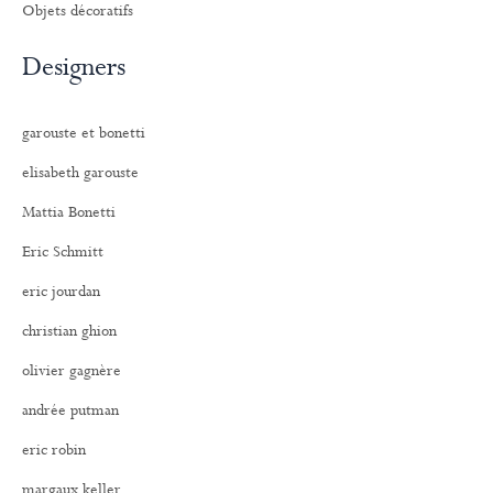
Objets décoratifs
Designers
garouste et bonetti
elisabeth garouste
Mattia Bonetti
Eric Schmitt
eric jourdan
christian ghion
olivier gagnère
andrée putman
eric robin
margaux keller