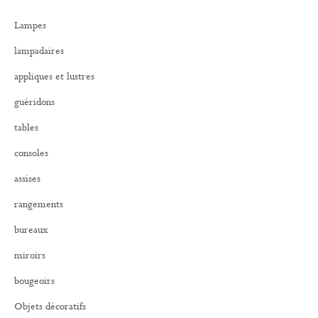
r
Lampes
c
h
lampadaires
e
r
appliques et lustres
:
guéridons
tables
consoles
assises
rangements
bureaux
miroirs
bougeoirs
Objets décoratifs