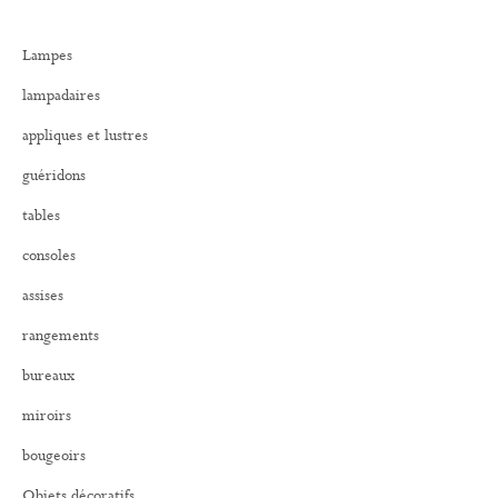
e
r
Lampes
c
h
lampadaires
e
r
appliques et lustres
:
guéridons
tables
consoles
assises
rangements
bureaux
miroirs
bougeoirs
Objets décoratifs