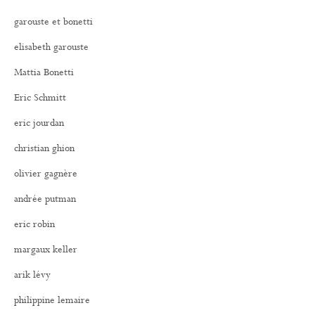
garouste et bonetti
elisabeth garouste
Mattia Bonetti
Eric Schmitt
eric jourdan
christian ghion
olivier gagnère
andrée putman
eric robin
margaux keller
arik lévy
philippine lemaire