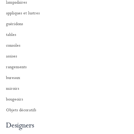
lampadaires
e
r
appliques et lustres
:
guéridons
tables
consoles
assises
rangements
bureaux
miroirs
bougeoirs
Objets décoratifs
Designers