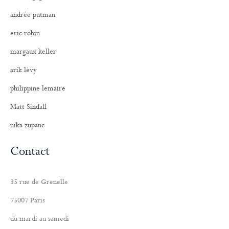
andrée putman
eric robin
margaux keller
arik lévy
philippine lemaire
Matt Sindall
nika zupanc
Contact
35 rue de Grenelle
75007 Paris
du mardi au samedi