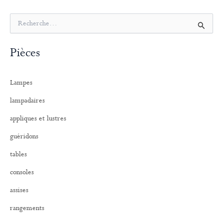
R
e
c
Pièces
h
e
r
Lampes
c
h
lampadaires
e
r
appliques et lustres
:
guéridons
tables
consoles
assises
rangements