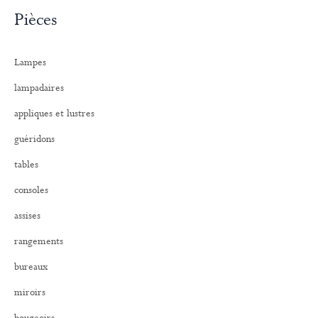
c
Pièces
h
e
r
Lampes
c
h
lampadaires
e
r
appliques et lustres
:
guéridons
tables
consoles
assises
rangements
bureaux
miroirs