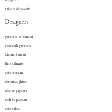
bougeoirs
Objets décoratifs
Designers
garouste et bonetti
elisabeth garouste
Mattia Bonetti
Eric Schmitt
eric jourdan
christian ghion
olivier gagnère
andrée putman
eric robin