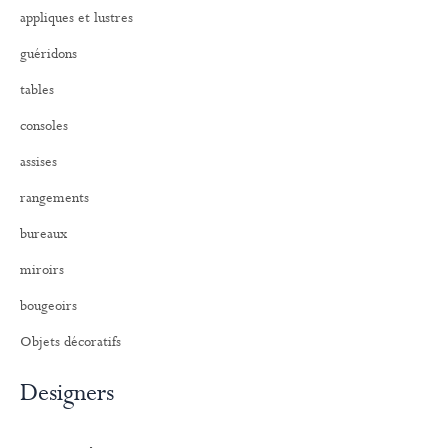
r
appliques et lustres
:
guéridons
tables
consoles
assises
rangements
bureaux
miroirs
bougeoirs
Objets décoratifs
Designers