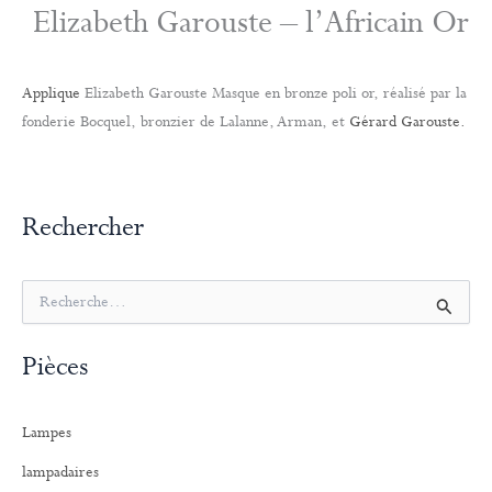
Elizabeth Garouste – l’Africain Or
Applique
Elizabeth Garouste Masque en bronze poli or, réalisé par la
fonderie Bocquel, bronzier de Lalanne, Arman, et
Gérard Garouste.
Rechercher
R
e
c
Pièces
h
e
r
Lampes
c
h
lampadaires
e