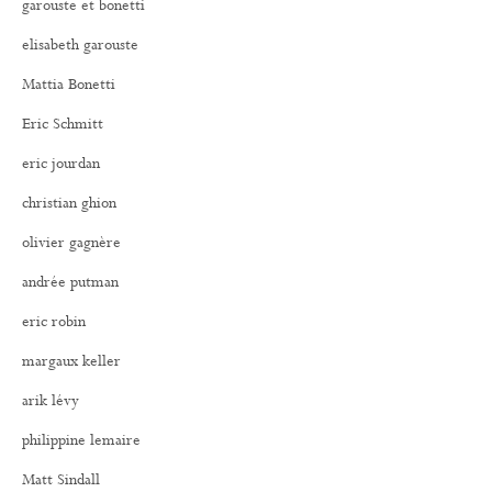
garouste et bonetti
elisabeth garouste
Mattia Bonetti
Eric Schmitt
eric jourdan
christian ghion
olivier gagnère
andrée putman
eric robin
margaux keller
arik lévy
philippine lemaire
Matt Sindall