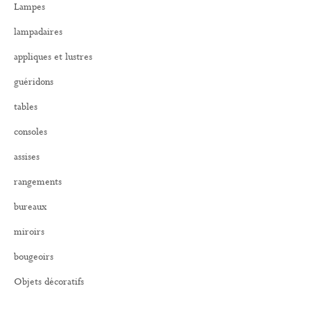
Lampes
c
h
lampadaires
e
r
appliques et lustres
:
guéridons
tables
consoles
assises
rangements
bureaux
miroirs
bougeoirs
Objets décoratifs