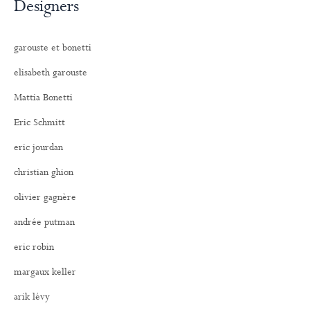
Designers
garouste et bonetti
elisabeth garouste
Mattia Bonetti
Eric Schmitt
eric jourdan
christian ghion
olivier gagnère
andrée putman
eric robin
margaux keller
arik lévy