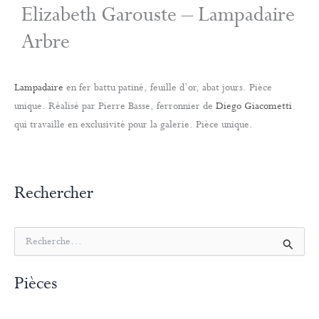
Elizabeth Garouste – Lampadaire
Arbre
Lampadaire
en fer battu patiné, feuille d’or, abat jours. Pièce
unique. Réalisé par Pierre Basse, ferronnier de
Diego Giacometti
qui travaille en exclusivité pour la galerie. Pièce unique.
Rechercher
R
e
c
Pièces
h
e
r