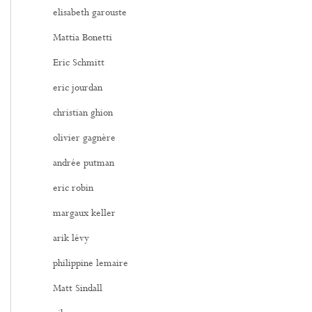
elisabeth garouste
Mattia Bonetti
Eric Schmitt
eric jourdan
christian ghion
olivier gagnère
andrée putman
eric robin
margaux keller
arik lévy
philippine lemaire
Matt Sindall