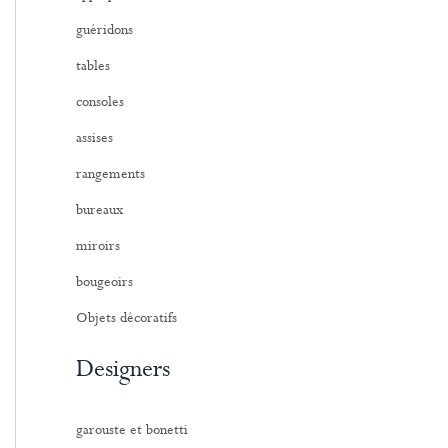
:
guéridons
tables
consoles
assises
rangements
bureaux
miroirs
bougeoirs
Objets décoratifs
Designers
garouste et bonetti