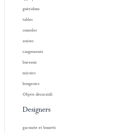
:
guéridons
tables
consoles
assises
rangements
bureaux
miroirs
bougeoirs
Objets décoratifs
Designers
garouste et bonetti