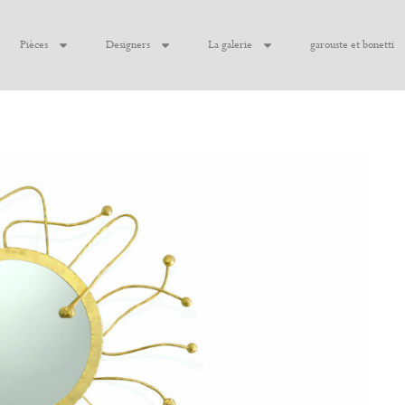
Pièces
Designers
La galerie
garouste et bonetti