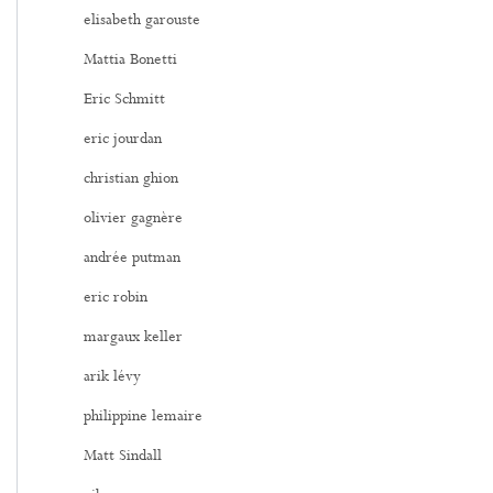
elisabeth garouste
Mattia Bonetti
Eric Schmitt
eric jourdan
christian ghion
olivier gagnère
andrée putman
eric robin
margaux keller
arik lévy
philippine lemaire
Matt Sindall