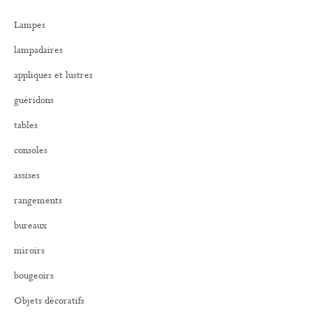
r
Lampes
c
h
lampadaires
e
r
appliques et lustres
:
guéridons
tables
consoles
assises
rangements
bureaux
miroirs
bougeoirs
Objets décoratifs