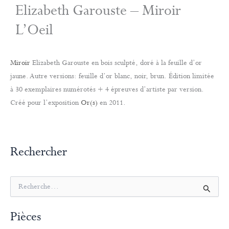
Elizabeth Garouste – Miroir
L’Oeil
Miroir
Elizabeth Garouste en bois sculpté, doré à la feuille d’or
jaune. Autre versions: feuille d’or blanc, noir, brun. Édition limitée
à 30 exemplaires numérotés + 4 épreuves d’artiste par version.
Créé pour l’exposition
Or(s)
en 2011.
Rechercher
R
e
c
Pièces
h
e