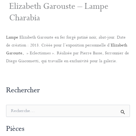
Elizabeth Garouste – Lampe
Charabia
Lampe
Elizabeth Garouste en fer forgé patiné noir, abat-jour. Date
de création : 2013. Créée pour l’exposition personnelle d’
Elizabeth
Garouste,
» Eclectismes ». Réalisée par Pierre Basse, ferronnier de
Diego Giacometti, qui travaille en exclusivité pour la galerie.
Rechercher
R
e
c
Pièces
h
e