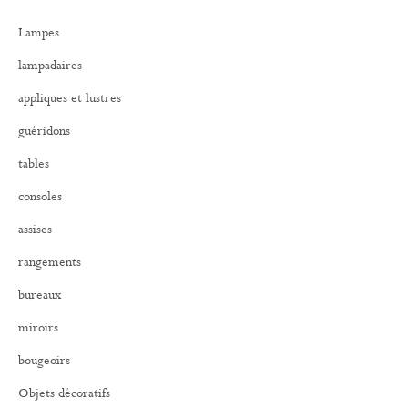
r
Lampes
c
h
lampadaires
e
r
appliques et lustres
:
guéridons
tables
consoles
assises
rangements
bureaux
miroirs
bougeoirs
Objets décoratifs