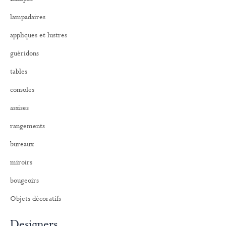
c
h
lampadaires
e
r
appliques et lustres
:
guéridons
tables
consoles
assises
rangements
bureaux
miroirs
bougeoirs
Objets décoratifs
Designers