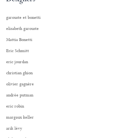
garouste et bonetti
elisabeth garouste
Mattia Bonetti
Eric Schmitt
eric jourdan
christian ghion
olivier gagnère
andrée putman
eric robin
margaux keller
arik lévy