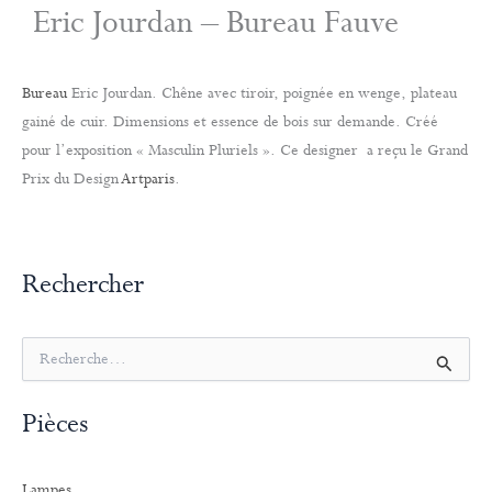
Eric Jourdan – Bureau Fauve
Bureau
Eric Jourdan. Chêne avec tiroir, poignée en wenge, plateau
gainé de cuir. Dimensions et essence de bois sur demande. Créé
pour l’exposition « Masculin Pluriels ». Ce designer a reçu le Grand
Prix du Design
Artparis
.
Rechercher
R
e
c
Pièces
h
e
r
Lampes