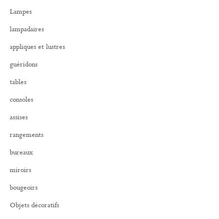
r
Lampes
c
h
lampadaires
e
r
appliques et lustres
:
guéridons
tables
consoles
assises
rangements
bureaux
miroirs
bougeoirs
Objets décoratifs