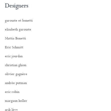
Designers
garouste et bonetti
elisabeth garouste
Mattia Bonetti
Eric Schmitt
eric jourdan
christian ghion
olivier gagnère
andrée putman
eric robin
margaux keller
arik lévy