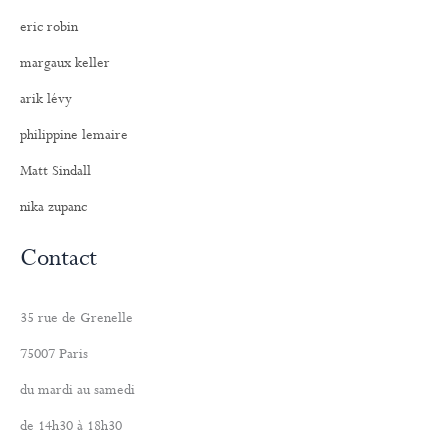
eric robin
margaux keller
arik lévy
philippine lemaire
Matt Sindall
nika zupanc
Contact
35 rue de Grenelle
75007 Paris
du mardi au samedi
de 14h30 à 18h30