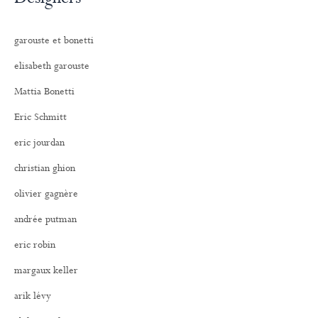
garouste et bonetti
elisabeth garouste
Mattia Bonetti
Eric Schmitt
eric jourdan
christian ghion
olivier gagnère
andrée putman
eric robin
margaux keller
arik lévy