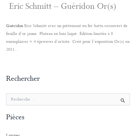
Eric Schmitt – Guéridon Or(s)
Guéridon
Eric Schmitt avec un piètement en fer battu recouvert de
feuille d’or jaune. Plateau en bois laqué. Édition limitée à 8
exemplaires + 4 épreuves d’artiste. Créé pour l’exposition Or(s) en
2011..
Rechercher
R
e
c
Pièces
h
e
r
Lampes