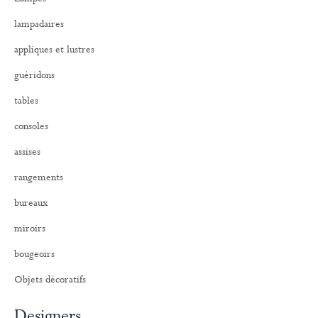
c
h
lampadaires
e
r
appliques et lustres
:
guéridons
tables
consoles
assises
rangements
bureaux
miroirs
bougeoirs
Objets décoratifs
Designers