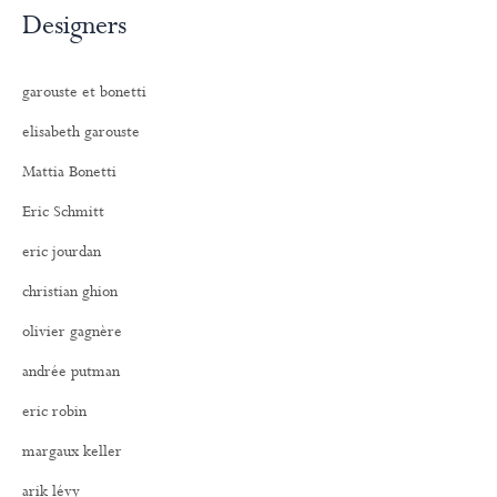
Designers
garouste et bonetti
elisabeth garouste
Mattia Bonetti
Eric Schmitt
eric jourdan
christian ghion
olivier gagnère
andrée putman
eric robin
margaux keller
arik lévy