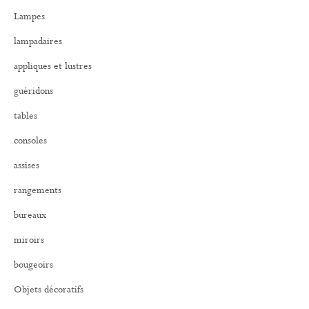
r
Lampes
c
h
lampadaires
e
r
appliques et lustres
:
guéridons
tables
consoles
assises
rangements
bureaux
miroirs
bougeoirs
Objets décoratifs