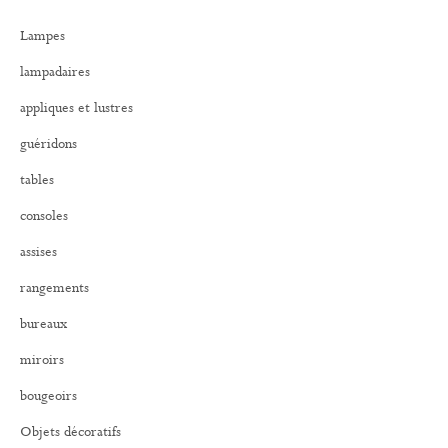
r
Lampes
c
h
lampadaires
e
r
appliques et lustres
:
guéridons
tables
consoles
assises
rangements
bureaux
miroirs
bougeoirs
Objets décoratifs