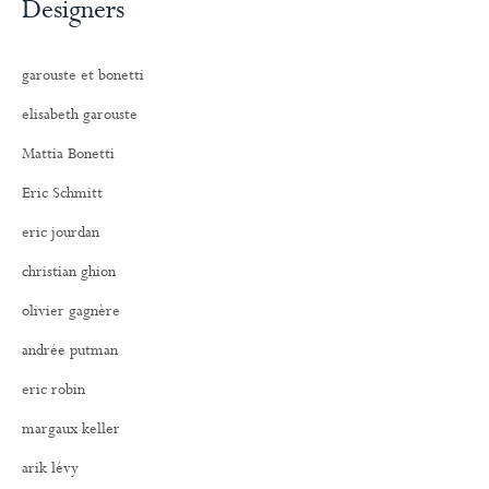
Designers
garouste et bonetti
elisabeth garouste
Mattia Bonetti
Eric Schmitt
eric jourdan
christian ghion
olivier gagnère
andrée putman
eric robin
margaux keller
arik lévy