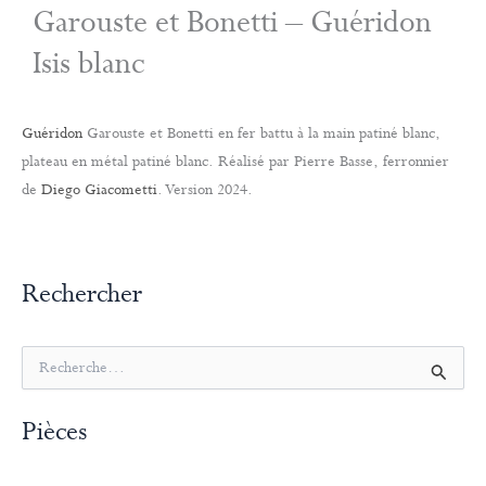
Garouste et Bonetti – Guéridon
Isis blanc
Guéridon
Garouste et Bonetti en fer battu à la main patiné blanc,
plateau en métal patiné blanc. Réalisé par Pierre Basse, ferronnier
de
Diego Giacometti
. Version 2024.
Rechercher
R
e
c
Pièces
h
e
r