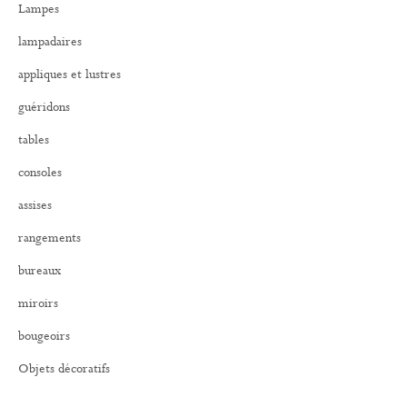
Lampes
c
h
lampadaires
e
r
appliques et lustres
:
guéridons
tables
consoles
assises
rangements
bureaux
miroirs
bougeoirs
Objets décoratifs