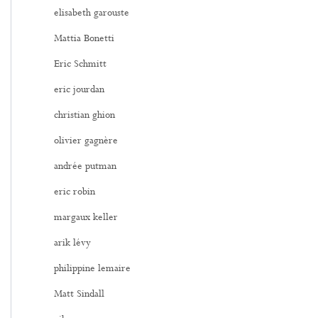
elisabeth garouste
Mattia Bonetti
Eric Schmitt
eric jourdan
christian ghion
olivier gagnère
andrée putman
eric robin
margaux keller
arik lévy
philippine lemaire
Matt Sindall