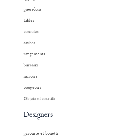
:
guéridons
tables
consoles
assises
rangements
bureaux
miroirs
bougeoirs
Objets décoratifs
Designers
garouste et bonetti