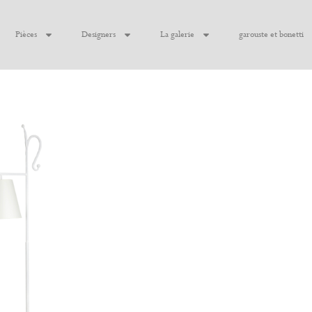
Pièces
Designers
La galerie
garouste et bonetti