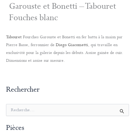
Garouste et Bonetti – Tabouret
Fouches blanc
Tabouret
Fourches Garouste et Bonetti en fer battu à la maisn par
Pierre Basse, ferronnier de
Diego Giacometti
, qui travaille en
exclusivité pour la galerie depuis les débuts. Assise gainée de cuir.
Dimensions et assise sur mesure.
Rechercher
R
e
c
Pièces
h
e