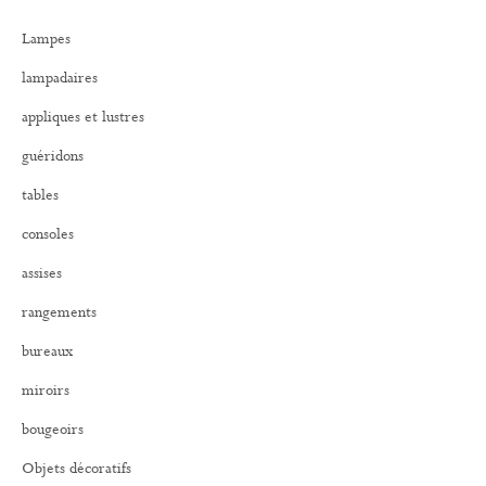
r
Lampes
c
h
lampadaires
e
r
appliques et lustres
:
guéridons
tables
consoles
assises
rangements
bureaux
miroirs
bougeoirs
Objets décoratifs