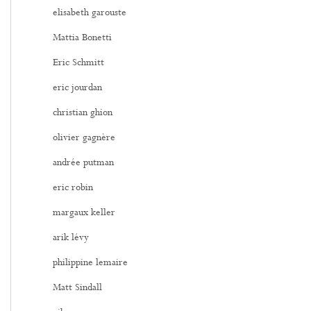
elisabeth garouste
Mattia Bonetti
Eric Schmitt
eric jourdan
christian ghion
olivier gagnère
andrée putman
eric robin
margaux keller
arik lévy
philippine lemaire
Matt Sindall