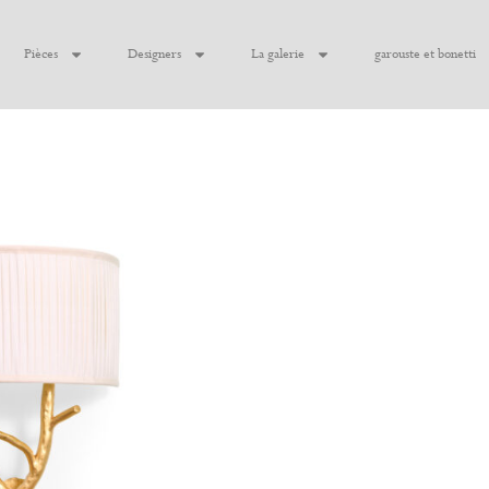
Pièces
Designers
La galerie
garouste et bonetti