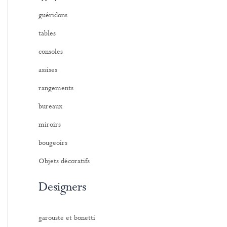
:
guéridons
tables
consoles
assises
rangements
bureaux
miroirs
bougeoirs
Objets décoratifs
Designers
garouste et bonetti