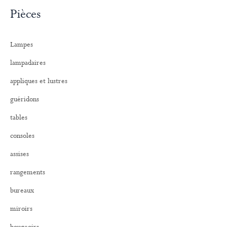
c
Pièces
h
e
r
Lampes
c
h
lampadaires
e
r
appliques et lustres
:
guéridons
tables
consoles
assises
rangements
bureaux
miroirs