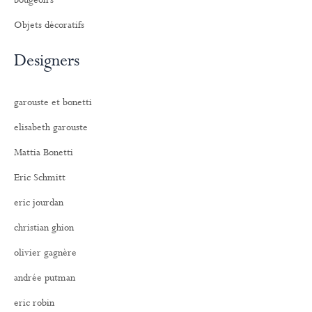
bougeoirs
Objets décoratifs
Designers
garouste et bonetti
elisabeth garouste
Mattia Bonetti
Eric Schmitt
eric jourdan
christian ghion
olivier gagnère
andrée putman
eric robin