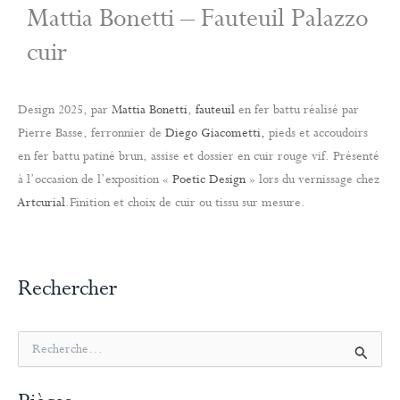
Mattia Bonetti – Fauteuil Palazzo
cuir
Design 2025, par
Mattia Bonetti
,
fauteuil
en fer battu réalisé par
Pierre Basse, ferronnier de
Diego Giacometti,
pieds et accoudoirs
en fer battu patiné brun, assise et dossier en cuir rouge vif. Présenté
à l’occasion de l’exposition «
Poetic Design
» lors du vernissage chez
Artcurial
.Finition et choix de cuir ou tissu sur mesure.
Rechercher
R
e
c