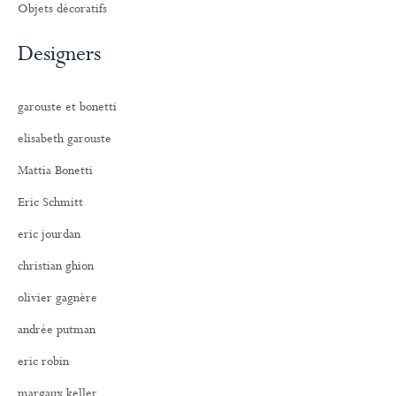
Objets décoratifs
Designers
garouste et bonetti
elisabeth garouste
Mattia Bonetti
Eric Schmitt
eric jourdan
christian ghion
olivier gagnère
andrée putman
eric robin
margaux keller