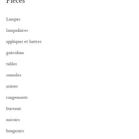
Pièces
h
e
r
Lampes
c
h
lampadaires
e
r
appliques et lustres
:
guéridons
tables
consoles
assises
rangements
bureaux
miroirs
bougeoirs