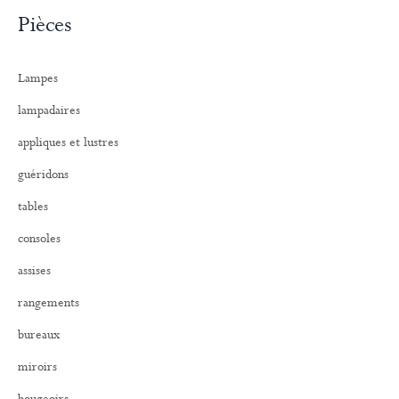
c
Pièces
h
e
r
Lampes
c
h
lampadaires
e
r
appliques et lustres
:
guéridons
tables
consoles
assises
rangements
bureaux
miroirs