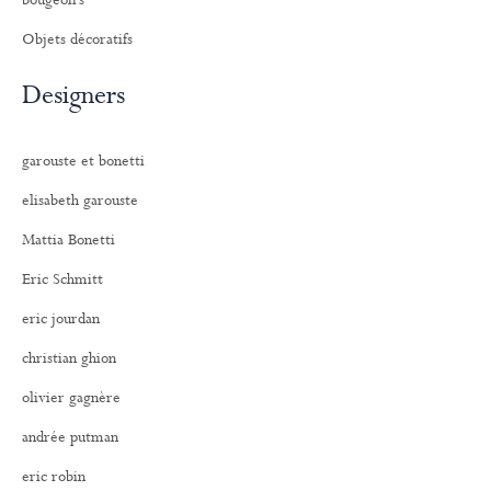
bougeoirs
Objets décoratifs
Designers
garouste et bonetti
elisabeth garouste
Mattia Bonetti
Eric Schmitt
eric jourdan
christian ghion
olivier gagnère
andrée putman
eric robin