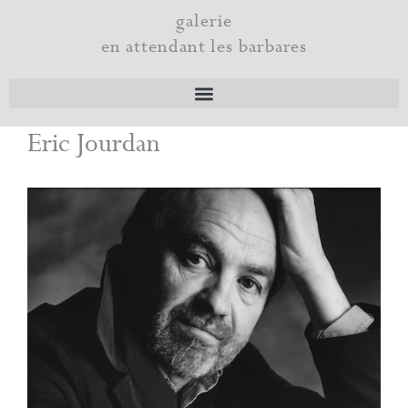
Aller
galerie
au
en attendant les barbares
contenu
Eric Jourdan