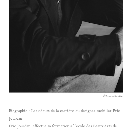
© Simon Kentish
Biographie : Les débuts de la carrière du designer mobilier Eric
Jourdan
Eric Jourdan effectue sa formation à l’école des Beaux Arts de