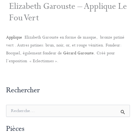
Elizabeth Garouste – Applique Le
Fou Vert
Applique
Elizabeth Garouste en forme de masque, bronze patiné
vert . Autres patines: brun, noir, or, et rouge vénitien. Fondeur:
Bocquel, également fondeur de
Gérard Garouste.
Créé pour
l’exposition « Eclectismes ».
Rechercher
R
e
c
Pièces
h
e