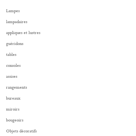
r
Lampes
c
h
lampadaires
e
r
appliques et lustres
:
guéridons
tables
consoles
assises
rangements
bureaux
miroirs
bougeoirs
Objets décoratifs