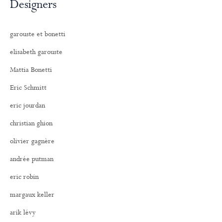
Designers
garouste et bonetti
elisabeth garouste
Mattia Bonetti
Eric Schmitt
eric jourdan
christian ghion
olivier gagnère
andrée putman
eric robin
margaux keller
arik lévy