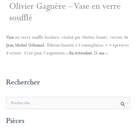
Olivier Gagnère – Vase en verre
soufflé
Vase
en verre soufflé bicolore, réalisé par Matteo Gonet, verrier de
Jean Michel Othoniel
. Édition limitée à 8 exemplaires + 4 épreuves
d’artiste. Créé pour l’exposition
« En Attendant 25 ans »
.
Rechercher
R
e
c
Pièces
h
e
r