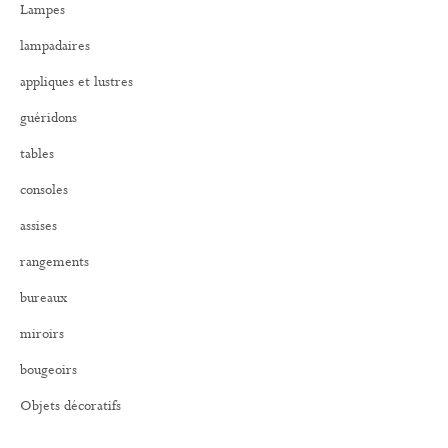
Lampes
c
h
lampadaires
e
r
appliques et lustres
:
guéridons
tables
consoles
assises
rangements
bureaux
miroirs
bougeoirs
Objets décoratifs