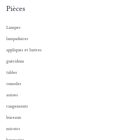
c
Pièces
h
e
r
Lampes
c
h
lampadaires
e
r
appliques et lustres
:
guéridons
tables
consoles
assises
rangements
bureaux
miroirs