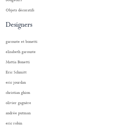
bougeoirs
Objets décoratifs
Designers
garouste et bonetti
elisabeth garouste
Mattia Bonetti
Eric Schmitt
eric jourdan
christian ghion
olivier gagnère
andrée putman
eric robin