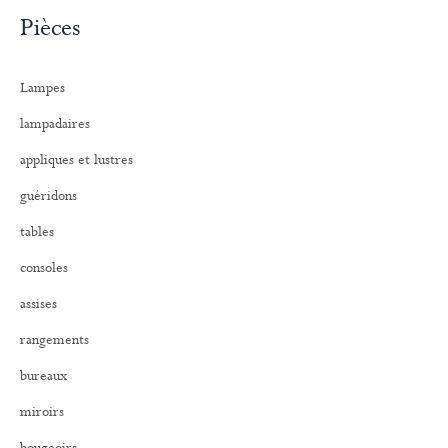
c
Pièces
h
e
r
Lampes
c
h
lampadaires
e
r
appliques et lustres
:
guéridons
tables
consoles
assises
rangements
bureaux
miroirs