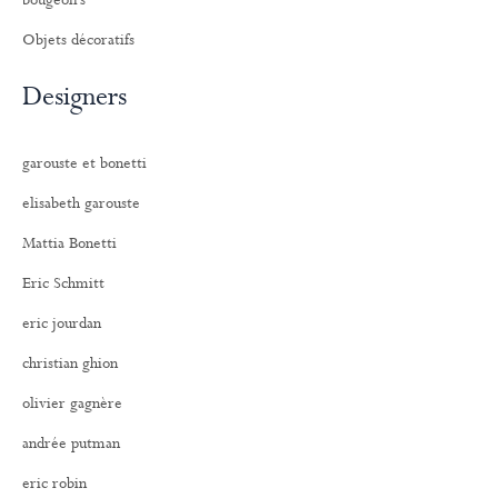
bougeoirs
Objets décoratifs
Designers
garouste et bonetti
elisabeth garouste
Mattia Bonetti
Eric Schmitt
eric jourdan
christian ghion
olivier gagnère
andrée putman
eric robin