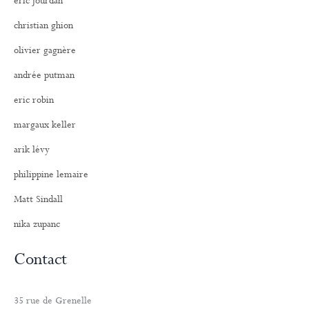
eric jourdan
christian ghion
olivier gagnère
andrée putman
eric robin
margaux keller
arik lévy
philippine lemaire
Matt Sindall
nika zupanc
Contact
35 rue de Grenelle