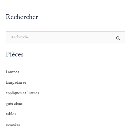
Rechercher
R
e
c
Pièces
h
e
r
Lampes
c
h
lampadaires
e
r
appliques et lustres
:
guéridons
tables
consoles