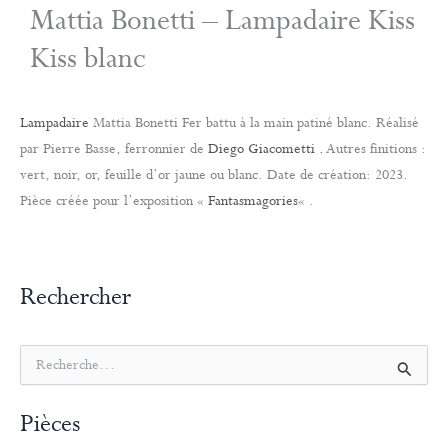
Mattia Bonetti – Lampadaire Kiss
Kiss blanc
Lampadaire
Mattia Bonetti Fer battu à la main patiné blanc. Réalisé
par Pierre Basse, ferronnier de
Diego Giacometti .
Autres finitions :
vert, noir, or, feuille d’or jaune ou blanc. Date de création: 2023.
Pièce créée pour l’exposition «
Fantasmagories
« .
Rechercher
R
e
c
Pièces
h
e