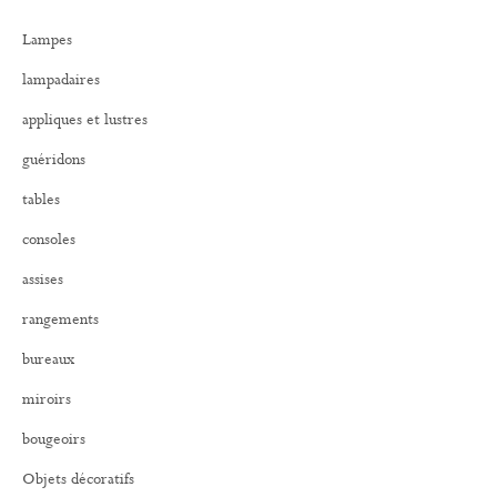
r
Lampes
c
h
lampadaires
e
r
appliques et lustres
:
guéridons
tables
consoles
assises
rangements
bureaux
miroirs
bougeoirs
Objets décoratifs