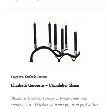
,
Bougeoirs
Elizabeth Garouste
Elizabeth Garouste – Chandelier Shana
Chandelier Elizabeth Garouste en bronze patiné noir.
Versions : 6 et 7 bobèches, en bronze poli or ou passé au bain